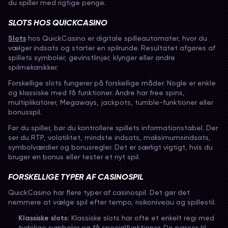
du spiller med rigtige penge.
SLOTS HOS QUICKCASINO
Slots
hos QuickCasino er digitale spilleautomater, hvor du
vælger indsats og starter en spilrunde. Resultatet afgøres af
spillets symboler, gevinstlinjer, klynger eller andre
spilmekanikker.
Forskellige slots fungerer på forskellige måder. Nogle er enkle
og klassiske med få funktioner. Andre har free spins,
multiplikatorer, Megaways, jackpots, tumble-funktioner eller
bonusspil.
Før du spiller, bør du kontrollere spillets informationstabel. Der
ser du RTP, volatilitet, mindste indsats, maksimumsindsats,
symbolværdier og bonusregler. Det er særligt vigtigt, hvis du
bruger en bonus eller tester et nyt spil.
FORSKELLIGE TYPER AF CASINOSPIL
QuickCasino har flere typer af casinospil. Det gør det
nemmere at vælge spil efter tempo, risikoniveau og spillestil.
Klassiske slots:
Klassiske slots har ofte et enkelt regi med
tydelige symboler og få specialfunktioner. De passer til