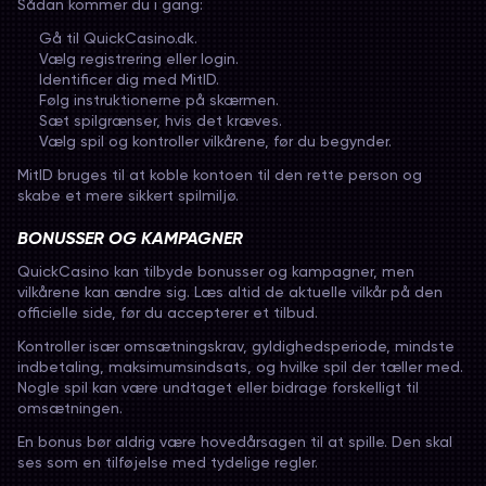
Sådan kommer du i gang:
Gå til QuickCasino.dk.
Vælg registrering eller login.
Identificer dig med MitID.
Følg instruktionerne på skærmen.
Sæt spilgrænser, hvis det kræves.
Vælg spil og kontroller vilkårene, før du begynder.
MitID bruges til at koble kontoen til den rette person og
skabe et mere sikkert spilmiljø.
BONUSSER OG KAMPAGNER
QuickCasino kan tilbyde bonusser og kampagner, men
vilkårene kan ændre sig. Læs altid de aktuelle vilkår på den
officielle side, før du accepterer et tilbud.
Kontroller især omsætningskrav, gyldighedsperiode, mindste
indbetaling, maksimumsindsats, og hvilke spil der tæller med.
Nogle spil kan være undtaget eller bidrage forskelligt til
omsætningen.
En bonus bør aldrig være hovedårsagen til at spille. Den skal
ses som en tilføjelse med tydelige regler.