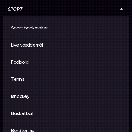
SPORT
Sport bookmaker
Live væddemål
Fodbold
Tennis
Ishockey
Basketball
Bordtennis