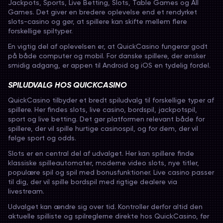
Jackpots, Sports, Live Betting, Slots, Table Games og All
Games. Det giver en bredere oplevelse end et rendyrket
slots-casino og gør, at spillere kan skifte mellem flere
forskellige spiltyper.
En vigtig del af oplevelsen er, at QuickCasino fungerar godt
på både computer og mobil. For danske spillere, der ønsker
smidig adgang, er appen til Android og iOS en tydelig fordel.
SPILUDVALG HOS QUICKCASINO
QuickCasino tilbyder et bredt spiludvalg til forskellige typer af
spillere. Her findes slots, live casino, bordspil, jackpotspil,
sport og live betting. Det gør platformen relevant både for
spillere, der vil spille hurtige casinospil, og for dem, der vil
følge sport og odds.
Slots er en central del af udvalget. Her kan spillere finde
klassiske spilleautomater, moderne video slots, nye titler,
populære spil og spil med bonusfunktioner. Live casino passer
til dig, der vil spille bordspil med rigtige dealere via
livestream.
Udvalget kan ændre sig over tid. Kontroller derfor altid den
aktuelle spilliste og spilreglerne direkte hos QuickCasino, før