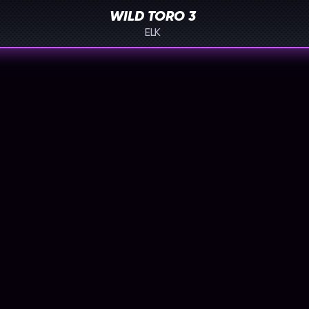
WILD TORO 3
ELK