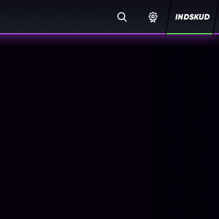
INDSKUD