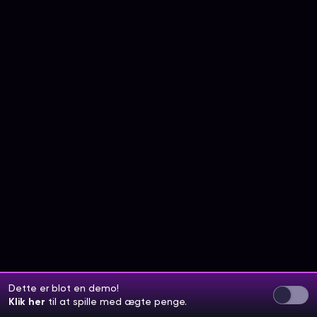
Dette er blot en demo!
Klik her
til at spille med ægte penge.