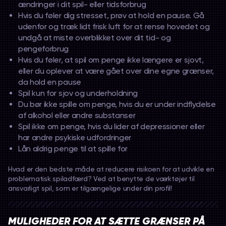
ændringer i dit spil- eller tidsforbrug
Hvis du føler dig stresset, prøv at hold en pause. Gå
udenfor og træk lidt frisk luft for at rense hovedet og
undgå at miste overblikket over dit tid- og
pengeforbrug
Hvis du føler, at spil om penge ikke længere er sjovt,
eller du oplever at være gået over dine egne grænser,
da hold en pause
Spil kun for sjov og underholdning
Du bør ikke spille om penge, hvis du er under indflydelse
af alkohol eller andre substanser
Spil ikke om penge, hvis du lider af depressioner eller
har andre psykiske udfordringer
Lån aldrig penge til at spille for
Hvad er den bedste måde at reducere risikoen for at udvikle en
problematisk spiladfærd? Ved at benytte de værktøjer til
ansvarligt spil, som er tilgængelige under din profil!
MULIGHEDER FOR AT SÆTTE GRÆNSER PÅ