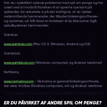
Hvis du i øjeblikket oplever problemer med spil om penge og har
svært ved at modstå fristelsen til at oprette nye konti på
spillesider, da anbefaler vi på det kraftigste, at du tjekker
nedenstående hjemmesider, der tilbyder blokeringssoftware-
og systemer, ud. Når disse er instaleret vil du ikke kunne tilgå
spiludbydernes hjemmesider.
Gamban
www.gamban.com
(Mac OS X, Windows, Android og iOS)
Gamblock
www.gamblock.com
(Windows computers og Android telefoner)
NetNanny
www.netnanny.com
– Netnanny er general blokeringssoftware,
der virker til både Windows computers, ioS og Android telefoner.
ER DU PÅVIRKET AF ANDRE SPIL OM PENGE?