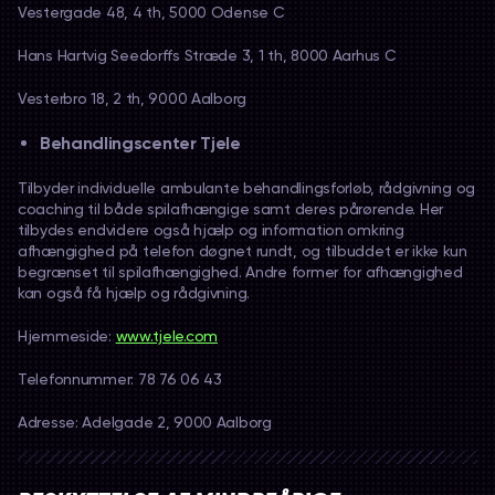
Vestergade 48, 4 th, 5000 Odense C
Hans Hartvig Seedorffs Stræde 3, 1 th, 8000 Aarhus C
Vesterbro 18, 2 th, 9000 Aalborg
Behandlingscenter Tjele
Tilbyder individuelle ambulante behandlingsforløb, rådgivning og
coaching til både spilafhængige samt deres pårørende. Her
tilbydes endvidere også hjælp og information omkring
afhængighed på telefon døgnet rundt, og tilbuddet er ikke kun
begrænset til spilafhængighed. Andre former for afhængighed
kan også få hjælp og rådgivning.
Hjemmeside:
www.tjele.com
Telefonnummer: 78 76 06 43
Adresse: Adelgade 2, 9000 Aalborg