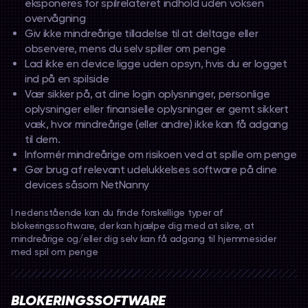
eksponeres for spilrelateret indhold uden voksen
overvågning
Giv ikke mindreårige tilladelse til at deltage eller
observere, mens du selv spiller om penge
Lad ikke en device ligge uden opsyn, hvis du er logget
ind på en spilside
Vær sikker på, at dine login oplysninger, personlige
oplysninger eller finansielle oplysninger er gemt sikkert
væk, hvor mindreårige (eller andre) ikke kan få adgang
til dem.
Informér mindreårige om risikoen ved at spille om penge
Gør brug af relevant udelukkelses software på dine
devices såsom NetNanny
I nedenstående kan du finde forskellige typer af
blokeringssoftware, der kan hjælpe dig med at sikre, at
mindreårige og/eller dig selv kan få adgang til hjemmesider
med spil om penge
BLOKERINGSSOFTWARE