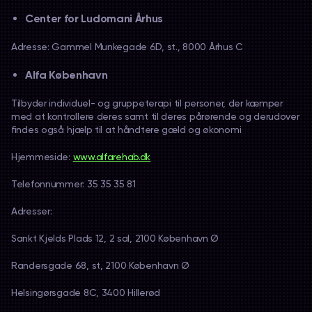
Center for Ludomani Århus
Adresse: Gammel Munkegade 6D, st., 8000 Århus C
Alfa København
Tilbyder individuel- og gruppeterapi til personer, der kæmper
med at kontrollere deres samt til deres pårørende og derudover
findes også hjælp til at håndtere gæld og økonomi
Hjemmeside:
www.alfarehab.dk
Telefonnummer: 35 35 35 81
Adresser:
Sankt Kjelds Plads 12, 2 sal, 2100 København Ø
Randersgade 68, st, 2100 København Ø
Helsingørsgade 8C, 3400 Hillerød