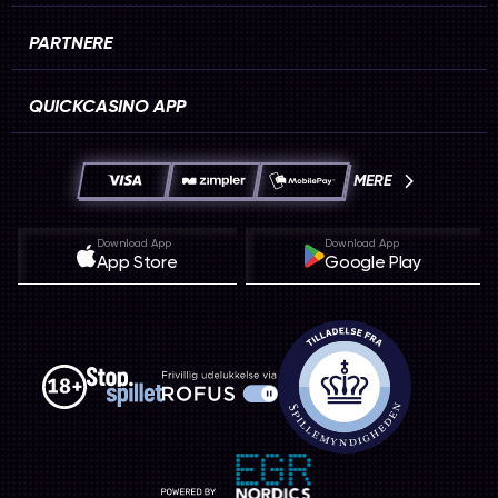
PARTNERE
QUICKCASINO APP
MERE
Download App
Download App
App Store
Google Play