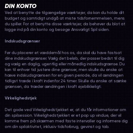
DIN KONTO
Ved at benytte de tilgængelige værktøjer, da kan du holde dit
budget og samtidigt undgå at miste tidsfornemmelsen, mens
du spiller. For at benytte disse værktøjer, da behøver du blot at
logge ind på din konto og besøge Ansvarligt Spil siden.
Indskudsgrænser
Før du placerer et væddemål hos os, da skal du have fastsat
dine indskudsgrænser. Vælg det beløb, der passer bedst til dig
og vælg en daglig, ugentlig eller månedlig indskudsgrænse. Du
kan til enhver tid justere dine grænser, men skulle du ønske at
hæve indskudsgrænsen for en given periode, da vil ændringen
tidligst træde i kraft indenfor 24 timer. Skulle du ønske at sænke
grænsen, da træder ændringen i kraft øjeblikkeligt.
Virkelighedstjek
Det gode ved Virkelighedstjekket er, at du får informationer om
din spilsession. Virkelighedstjekket er et pop up vindue, der vil
komme frem på skærmen med faste intervaller og informere dig
om din spilaktivitet, inklusiv tidsforbrug, gevinst og tab.