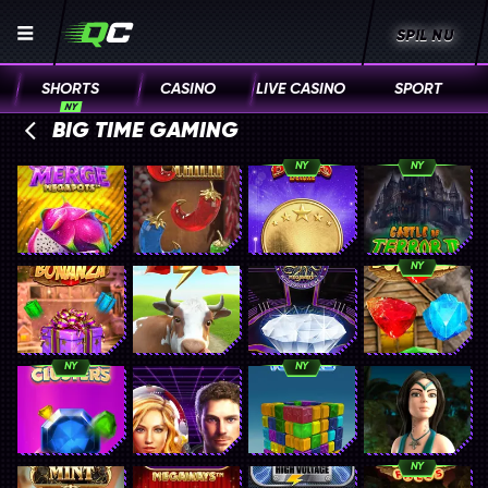
SPIL NU
SHORTS
CASINO
LIVE CASINO
SPORT
NY
BIG TIME GAMING
NY
NY
SPIL
SPIL
SPIL
SPIL
Fruit Merge Megapots
Extra Chilli
Big Bucks Deluxe
Castle of Terror 2
NY
SPIL
SPIL
SPIL
SPIL
Christmas Bonanza
Beef Lightning
Millionaire
Bonanza
NY
NY
SPIL
SPIL
SPIL
SPIL
Star Clusters
The Final Countdown
Crystal Towers
Temple Quest Spinfinity
NY