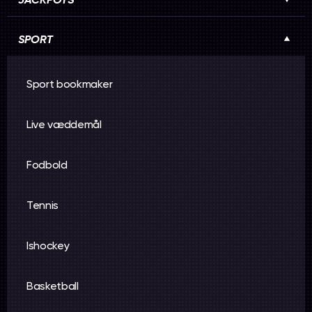
SPORT
Sport bookmaker
Live væddemål
Fodbold
Tennis
Ishockey
Basketball