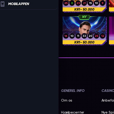
25
0
23
21
15
10
9
MOBILAPPEN
KR
1
- 50.000
20
24
8
28
3
2
11
NY
9
10
14
10
27
25
SPIL
Mega Roulette 3000
ONE
16
10
11
33
20
25
12
KR
1
- 50.000
29
14
15
18
5
19
22
28
32
4
8
30
6
GENEREL INFO
CASIN
Om os
Anbefal
Hjælpecenter
Nye Spi