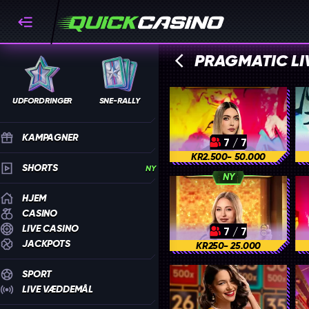
PRAGMATIC LI
UDFORDRINGER
SNE-RALLY
SPIL
VIP Blackjack 14
VIP 
KAMPAGNER
7 / 7
KR
2.500
- 50.000
SHORTS
NY
NY
SPIL
HJEM
CASINO
Free Bet Blackjack 8
VIP 
LIVE CASINO
7 / 7
JACKPOTS
KR
250
- 25.000
SPORT
SPIL
LIVE VÆDDEMÅL
PowerUP Roulette
Meg