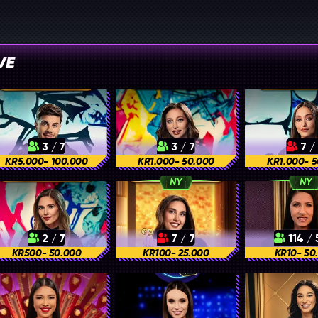
VE
SPIL
SPIL
SPIL
Blackjack 13
VIP Blackjack 12
VIP Blackjack 11
3 / 7
3 / 7
7 /
KR
5.000
- 100.000
KR
1.000
- 50.000
KR
1.000
- 
NY
NY
SPIL
SPIL
SPIL
Blackjack 9
Free Bet Blackjack 6
ONE Blackjack 2
2 / 7
7 / 7
114 /
KR
500
- 50.000
KR
100
- 25.000
KR
10
- 50
SPIL
SPIL
SPIL
a Baccarat
Mega Roulette
Speed Blackjack 30 -