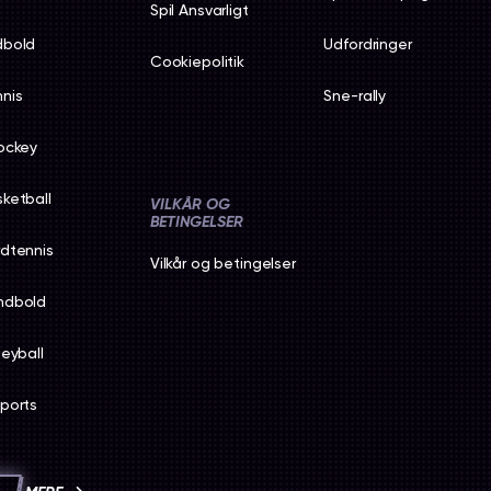
Spil Ansvarligt
dbold
Udfordringer
Cookiepolitik
nis
Sne-rally
ockey
ketball
VILKÅR OG
BETINGELSER
dtennis
Vilkår og betingelser
ndbold
leyball
ports