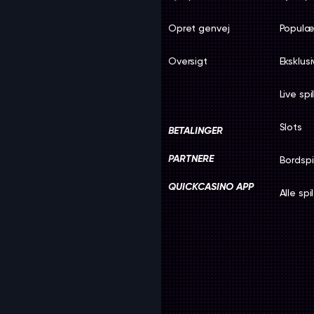
Opret genvej
Populær
Oversigt
Eksklusi
Live spi
Slots
BETALINGER
PARTNERE
Bordspi
QUICKCASINO APP
Alle spil