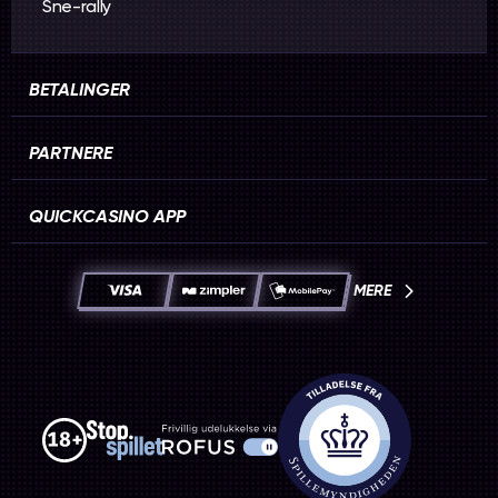
Sne-rally
BETALINGER
PARTNERE
QUICKCASINO APP
MERE