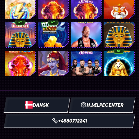
SPIL
SPIL
SPIL
SPIL
Gold Blitz
Gold Blitz Extreme
Blazing Bison: Gold Blitz Extreme
Floating Tiger Gold Blitz Fortunes
NY
NY
SPIL
SPIL
SPIL
SPIL
Mask of Amun Gold Blitz Ultimate
333 Boom Banks 2 POWER COMBO
WWE Bonus Rumble: Gold Blitz
Mask of Amun
NY
SPIL
SPIL
SPIL
SPIL
Blazing Bison Gold Blitz Ultimate DOUBLE X
Aliya's Wishes
UFC Gold Blitz Extreme
Gold Blitz Express
DANSK
HJÆLPECENTER
+4580712241