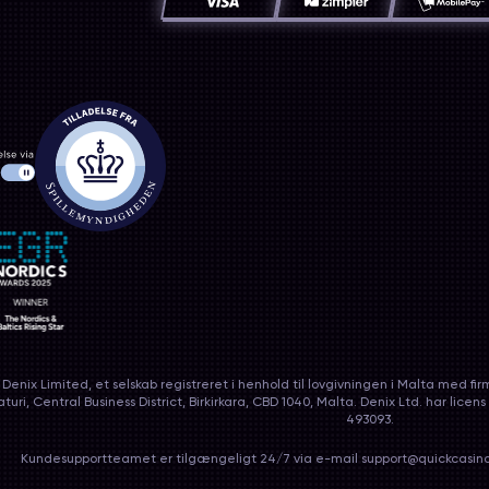
 Denix Limited, et selskab registreret i henhold til lovgivningen i Malta med
taturi, Central Business District, Birkirkara, CBD 1040, Malta. Denix Ltd. har lic
493093.
Kundesupportteamet er tilgængeligt 24/7 via e-mail
support@quickcasin