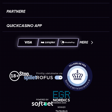
PARTNERE
QUICKCASINO APP
MERE