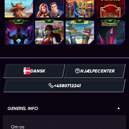
SPIL
SPIL
SPIL
SPIL
Fuel the Mule
Vault Raiders DoubleMax
Tiki Runner 2 Doublemax
Mega Cash Stacks
NY
NY
NY
NY
SPIL
SPIL
SPIL
SPIL
Diamond Symphony DoubleMax
Lotus Warrior
Tiki Runner Gigablox
Crystal Falls Multimax
DANSK
HJÆLPECENTER
+4580712241
GENEREL INFO
Om os