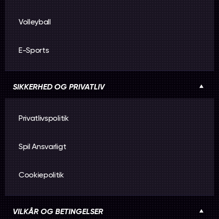
Volleyball
E-Sports
SIKKERHED OG PRIVATLIV
Privatlivspolitik
Spil Ansvarligt
Cookiepolitik
VILKÅR OG BETINGELSER