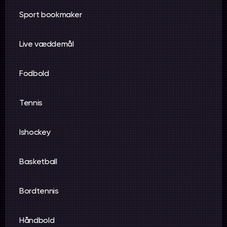
Sport bookmaker
Live væddemål
Fodbold
Tennis
Ishockey
Basketball
Bordtennis
Håndbold