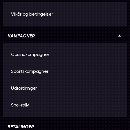
Vilkår og betingelser
KAMPAGNER
Casinokampagner
Sportskampagner
Udfordringer
Sne-rally
BETALINGER