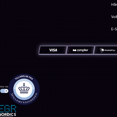
Hå
Vol
E-S