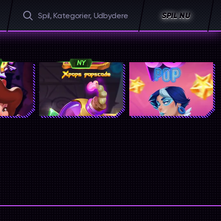
Spil, Kategorier, Udbydere
SPIL NU
NY
SPIL
SPIL
Gem Pops
80's Pop