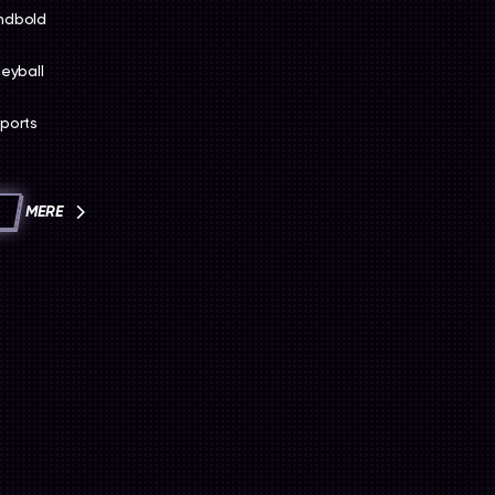
ndbold
leyball
ports
MERE