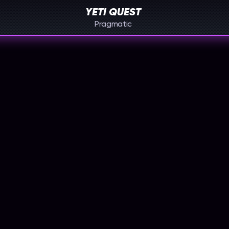
YETI QUEST
Pragmatic