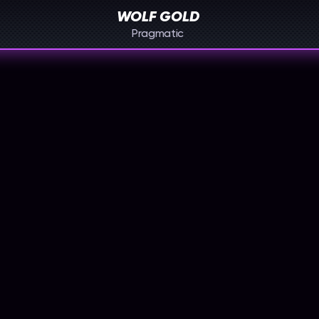
WOLF GOLD
Pragmatic