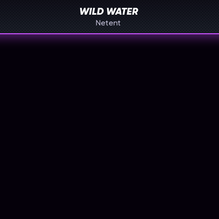
WILD WATER
Netent