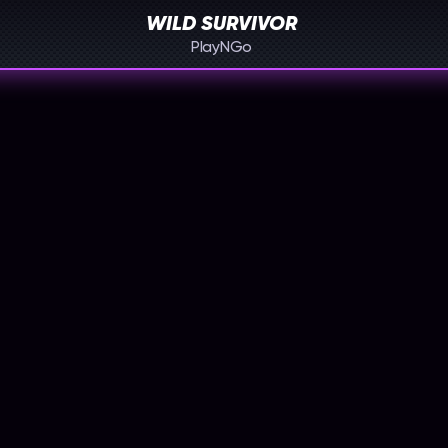
WILD SURVIVOR
PlayNGo