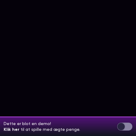
Dette er blot en demo!
Klik her
til at spille med ægte penge.