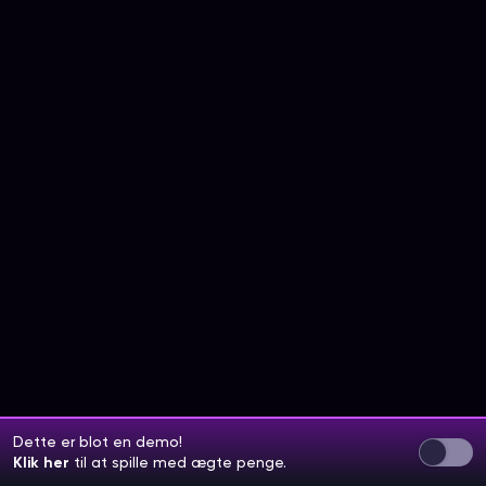
Dette er blot en demo!
Klik her
til at spille med ægte penge.