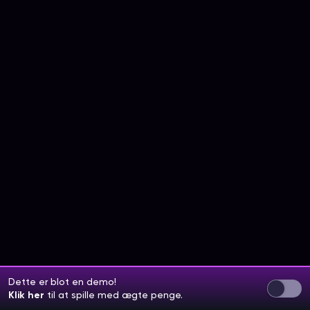
Dette er blot en demo!
Klik her
til at spille med ægte penge.