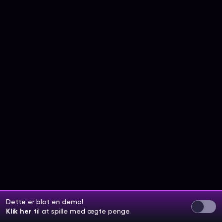
Dette er blot en demo!
Klik her
til at spille med ægte penge.