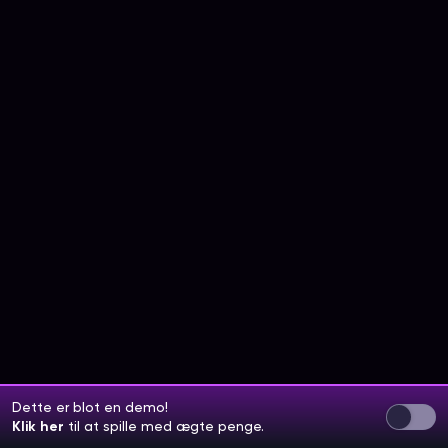
Dette er blot en demo!
Klik her
til at spille med ægte penge.