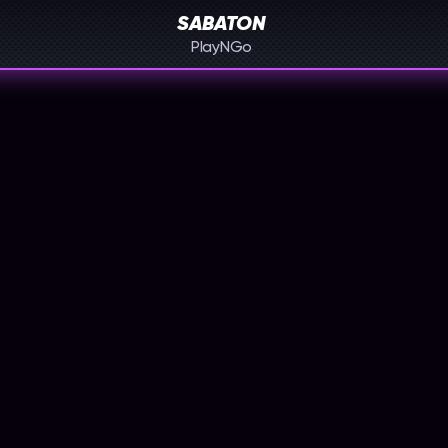
SABATON
PlayNGo