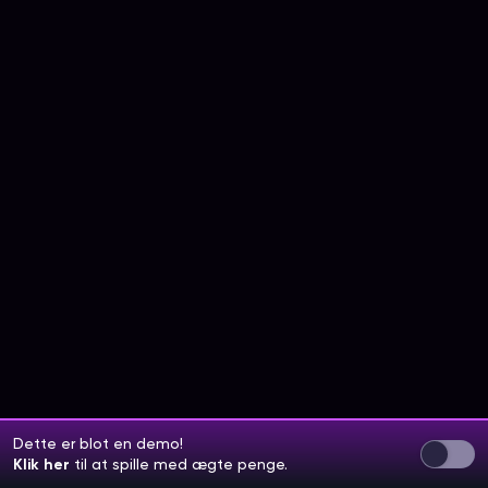
Dette er blot en demo!
Klik her
til at spille med ægte penge.