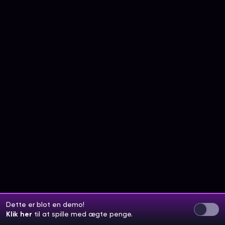
Dette er blot en demo!
Klik her
til at spille med ægte penge.