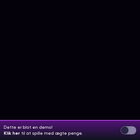
Dette er blot en demo!
Klik her
til at spille med ægte penge.