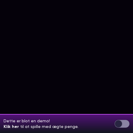
Dette er blot en demo!
Klik her
til at spille med ægte penge.