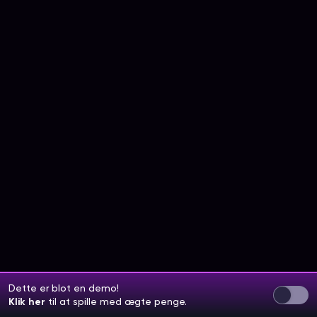
Dette er blot en demo!
Klik her
til at spille med ægte penge.