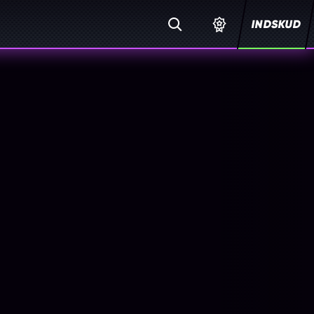
INDSKUD