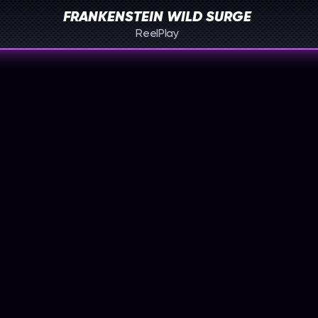
FRANKENSTEIN WILD SURGE
ReelPlay