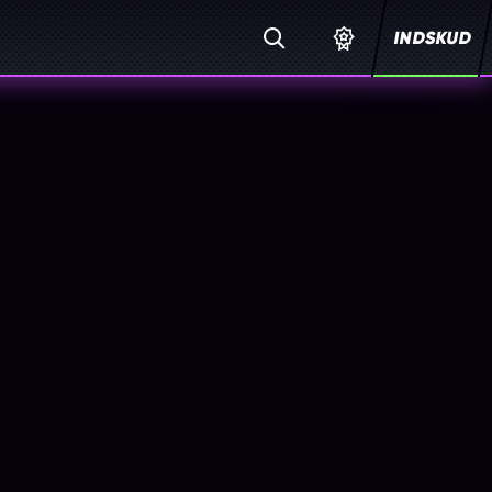
INDSKUD