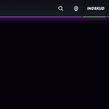
INDSKUD