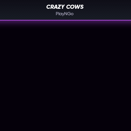
CRAZY COWS
PlayNGo