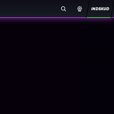
INDSKUD