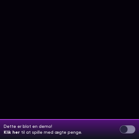
Dette er blot en demo!
Klik her
til at spille med ægte penge.