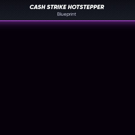
CASH STRIKE HOTSTEPPER
Blueprint