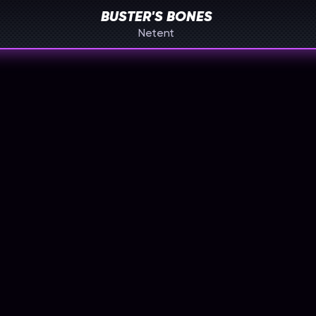
BUSTER'S BONES
Netent