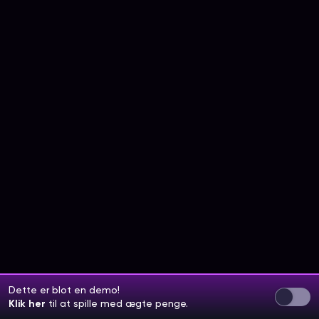
Dette er blot en demo!
Klik her
til at spille med ægte penge.