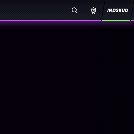
INDSKUD