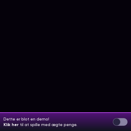
Dette er blot en demo!
Klik her
til at spille med ægte penge.