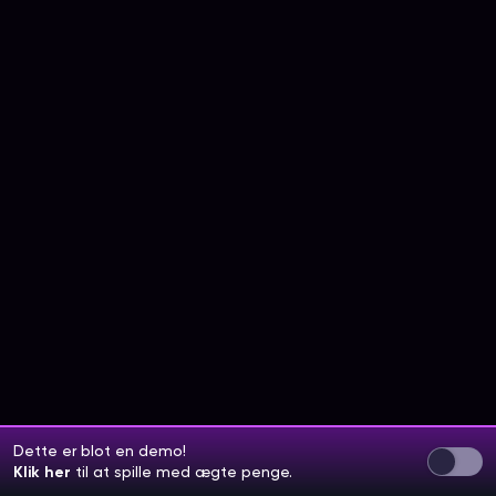
Dette er blot en demo!
Klik her
til at spille med ægte penge.